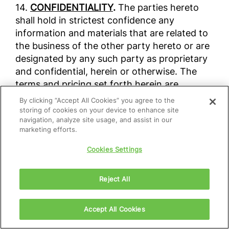
14.
CONFIDENTIALITY
.
The parties hereto
shall hold in strictest confidence any
information and materials that are related to
the business of the other party hereto or are
designated by any such party as proprietary
and confidential, herein or otherwise. The
terms and pricing set forth herein are
confidential and must not be shared with any
By clicking “Accept All Cookies” you agree to the
non-governmental third party without the
storing of cookies on your device to enhance site
navigation, analyze site usage, and assist in our
prior written consent of ZimVie unless
marketing efforts.
required by operation of law.
Cookies Settings
15.
VALIDITÉ
.
Si l’une quelconque des
présentes Conditions de vente est jugée
Reject All
illégale ou inapplicable pour quelque raison
que ce soit, ladite illégalité ou inapplicabilité
Accept All Cookies
ne doit avoir aucune conséquence sur
d’autres dispositions des présentes